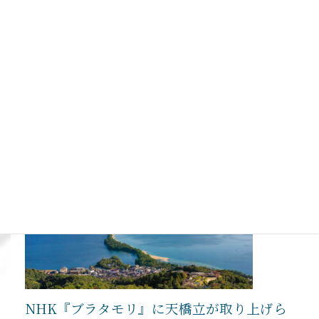
を
が
世
目
界
指
遺
【お知らせ】昨年開催した天橋立世界遺産
し
産
講座の動画配信をします
た
に！
2021年1月19日
訳』
天
昨年の10月8日（木）に京都府立京都学・歴彩館で開催され
が
橋
た金田 章裕 先生のご講演を公開いたします。 &nbs…
放
立
送
の
:
続きを読む
さ
魅
【お
れ
力
知
ま
展」
ら
す
を
せ】
開
昨
催
年
し
開
て
催
い
し
ま
た
す
天
NHK『ブラタモリ』に天橋立が取り上げら