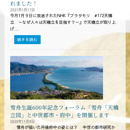
橋
れました！
立
2021年1月17日
世
今月1月９日に放送されたNHK『ブラタモリ #172天橋
界
立 ～なぜ人々は天橋立を目指す？～』で天橋立が取り上
遺
げ…
産
講
:
続きを読む
座
NHK『ブ
の
ラ
動
タ
画
モ
配
リ』
信
に
を
天
し
橋
ま
立
す
が
取
雪舟生誕600年記念フォーラム「雪舟「天橋
り
立図」と中世都市・府中」を開催します
上
2020年11月8日
げ
雪舟が描いた丹後府中の姿とは？ 中世の都市研究か