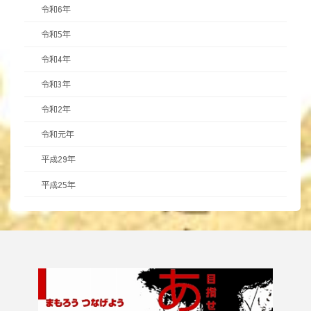
図」
令和6年
と
中
令和5年
世
都
令和4年
市・
令和3年
府
中」
令和2年
を
開
令和元年
催
平成29年
し
ま
平成25年
す