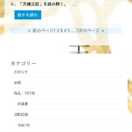
ら
ら、「天橋立図」を読み解く。 …
れ
ま
:
続きを読む
し
雪
た！
舟
«
前のページ
1
2
3
4
5
…
7
次のページ
»
生
誕
600
年
記
カテゴリー
念
フ
お知らせ
ォ
ー
会報
ラ
物品・刊行物
ム
「雪
申請書
舟
「天
活動記録
橋
令和7年
立